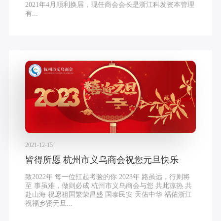
2021年4月顺利换届，现任商会会长是浙江科发资本管理
有...
2021-12-15
皆得所愿 杭州市义乌商会祝您元旦快乐
致2022年 每一位扛起考验的你 2023年 路虽远，行则将
至 事虽难，做则必成 杭州市义乌商会与您 共此凉热 共
赴山海 祝愿祖国繁荣昌盛 国泰民安 天佑中华 福佑浙江
祝福乡贤元旦...