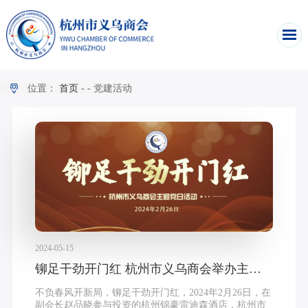
位置：
首页
-
-
党建活动
2024-05-15
铆足干劲开门红 杭州市义乌商会举办主题党日暨会员服务日活动
不负春风开新局，铆足干劲开门红，2024年2月26日，在
副会长赵品晓参与投资的杭州锦豪雷迪森酒店，杭州市